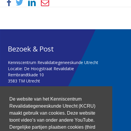
Bezoek & Post
Kenniscentrum Revalidatiegeneeskunde Utrecht
Locatie: De Hoogstraat Revalidatie
Rembrandtkade 10
3583 TM Utrecht
T: 030 256 1382
De website van het Kenniscentrum
Revalidatiegeneeskunde Utrecht (KCRU)
kenniscentrum@dehoogstraat.nl
maakt gebruik van cookies. Deze website
toont video’s van onder andere YouTube.
Dergelijke partijen plaatsen cookies (third