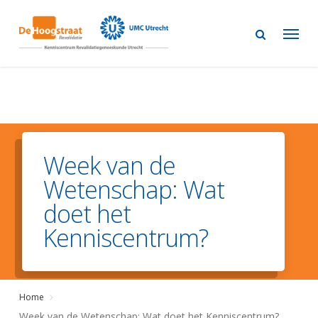
Skip
to
main
content
Week van de
Wetenschap: Wat
doet het
Kenniscentrum?
Home
Week van de Wetenschap: Wat doet het Kenniscentrum?