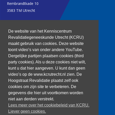
Rembrandtkade 10
3583 TM Utrecht
T: 030 256 1382
De website van het Kenniscentrum
kenniscentrum@dehoogstraat.nl
Revalidatiegeneeskunde Utrecht (KCRU)
maakt gebruik van cookies. Deze website
toont video’s van onder andere YouTube.
Dergelijke partijen plaatsen cookies (third
Over het KCRU
party cookies). Als u deze cookies niet wilt,
Samenwerkingen
kunt u dat hier aangeven. U kunt dan geen
Onze onderzoekers
video’s op de www.kcrutrecht.nl zien. De
Procedure onderzoeker
Hoogstraat Revalidatie plaatst zelf ook
cookies om zijn site te verbeteren. De
gegevens die hier uit voortkomen worden
niet aan derden verstrekt.
Volg ons
Lees meer over het cookiebeleid van KCRU.
Liever geen cookies.