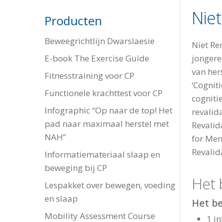
Nie
Producten
Beweegrichtlijn Dwarslaesie
Niet R
jongere
E-book The Exercise Guide
van her
Fitnesstraining voor CP
‘Cognit
Functionele krachttest voor CP
cogniti
Infographic “Op naar de top! Het
revalid
pad naar maximaal herstel met
Revalid
NAH”
for Men
Revali
Informatiemateriaal slaap en
beweging bij CP
Het
Lespakket over bewegen, voeding
en slaap
Het b
Mobility Assessment Course
1 i