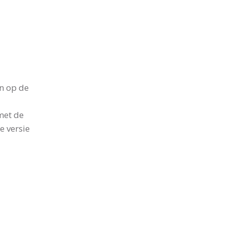
en op de
met de
e versie