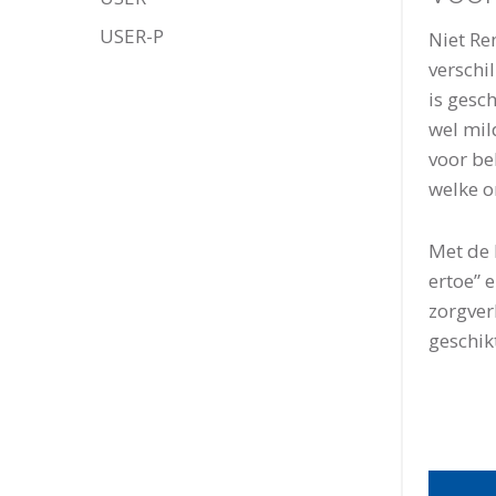
USER-P
Niet Re
verschi
is gesc
wel mil
voor be
welke o
Met de 
ertoe” 
zorgver
geschik