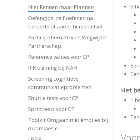
6 b
Niet Rennen maar Plannen
Oefengids; zelf oefenen na
beroerte of ander hersenletsel
Participatiematrix en Wegwijzer
Partnerschap
Reference values voor CP
Een
RIK training bij NAH
Een
Screening cognitieve
communicatieproblemen
Het b
Shuttle tests voor CP
1 b
Sprinttests voor CP
Een
Toolkit Omgaan met emoties bij
dwarslaesie
Voor
USER