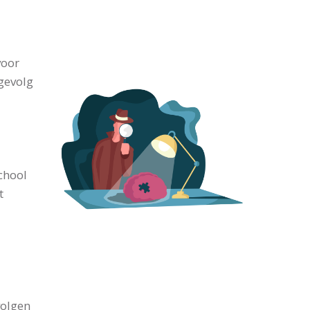
voor
gevolg
chool
t
volgen