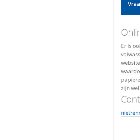
Vraa
Onli
Er is o
volwass
websit
waardoo
papiere
zijn we
Cont
nietre