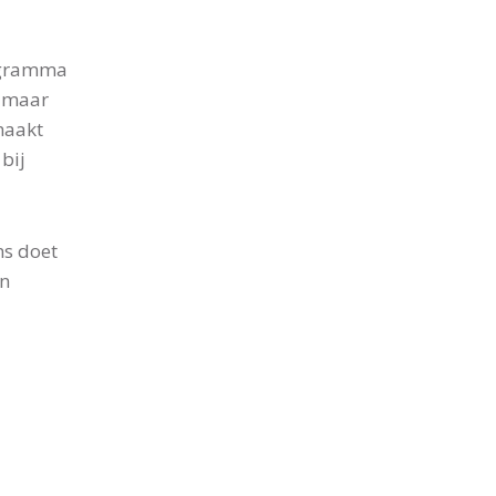
rogramma
, maar
maakt
bij
ns doet
en