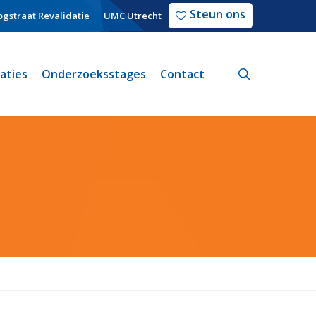
Steun ons
gstraat Revalidatie
UMC Utrecht
search
caties
Onderzoeksstages
Contact