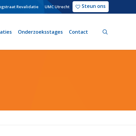
Steun ons
gstraat Revalidatie
UMC Utrecht
search
caties
Onderzoeksstages
Contact