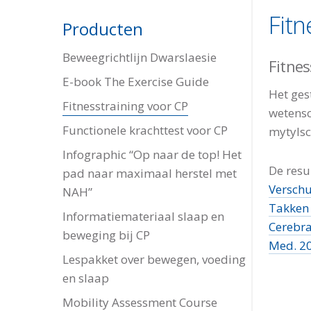
Fitn
Producten
Beweegrichtlijn Dwarslaesie
Fitnes
E-book The Exercise Guide
Het ges
Fitnesstraining voor CP
wetensc
Functionele krachttest voor CP
mytylsc
Infographic “Op naar de top! Het
De resu
pad naar maximaal herstel met
Verschu
NAH”
Takken 
Informatiemateriaal slaap en
Cerebra
beweging bij CP
Med. 2
Lespakket over bewegen, voeding
en slaap
Mobility Assessment Course