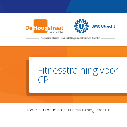
Skip
to
main
content
Fitnesstraining voor
CP
Home
Producten
Fitnesstraining voor CP