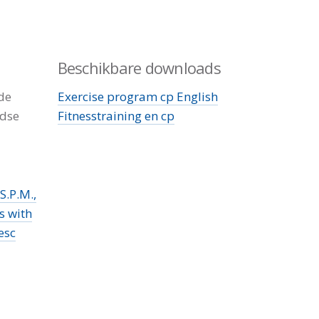
Beschikbare downloads
de
Exercise program cp English
ndse
Fitnesstraining en cp
S.P.M.,
s with
esc