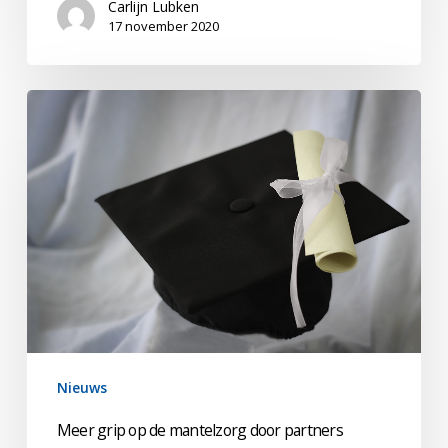
Carlijn Lubken
17 november 2020
Meer
grip
op
de
mantelzorg
door
partners
Nieuws
Meer grip op de mantelzorg door partners