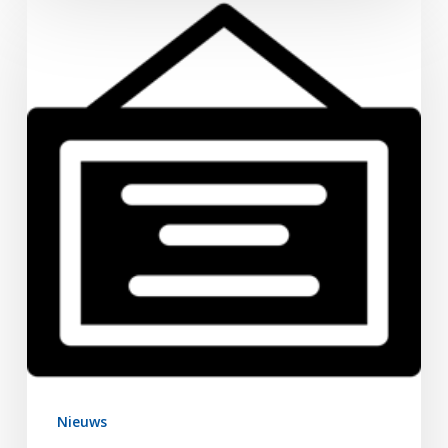
Posters
(inter)nationale
congressen
Nieuws