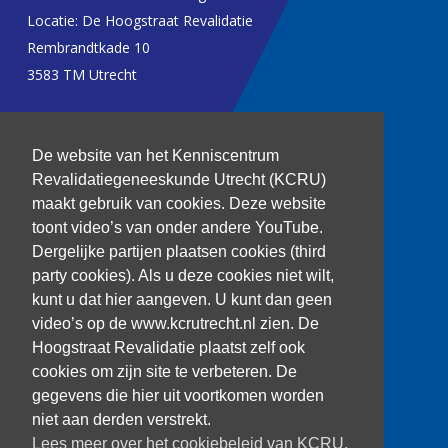
Locatie: De Hoogstraat Revalidatie
Rembrandtkade 10
3583 TM Utrecht
T: 030 256 1382
De website van het Kenniscentrum
kenniscentrum@dehoogstraat.nl
Revalidatiegeneeskunde Utrecht (KCRU)
maakt gebruik van cookies. Deze website
toont video’s van onder andere YouTube.
Dergelijke partijen plaatsen cookies (third
Over het KCRU
party cookies). Als u deze cookies niet wilt,
Samenwerkingen
kunt u dat hier aangeven. U kunt dan geen
Onze onderzoekers
video’s op de www.kcrutrecht.nl zien. De
Procedure onderzoeker
Hoogstraat Revalidatie plaatst zelf ook
cookies om zijn site te verbeteren. De
gegevens die hier uit voortkomen worden
niet aan derden verstrekt.
Volg ons
Lees meer over het cookiebeleid van KCRU.