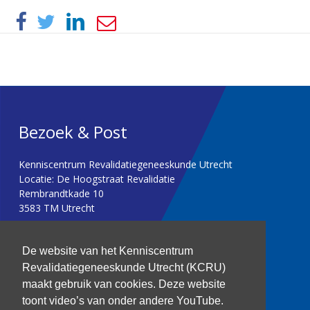
Bezoek & Post
Kenniscentrum Revalidatiegeneeskunde Utrecht
Locatie: De Hoogstraat Revalidatie
Rembrandtkade 10
3583 TM Utrecht
T: 030 256 1382
De website van het Kenniscentrum
Revalidatiegeneeskunde Utrecht (KCRU)
kenniscentrum@dehoogstraat.nl
maakt gebruik van cookies. Deze website
toont video’s van onder andere YouTube.