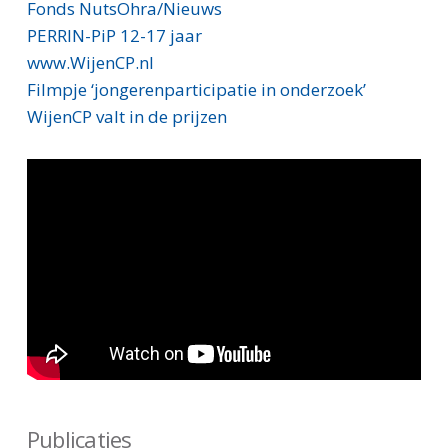
Fonds NutsOhra/Nieuws
PERRIN-PiP 12-17 jaar
www.WijenCP.nl
Filmpje ‘jongerenparticipatie in onderzoek’
WijenCP valt in de prijzen
Publicaties