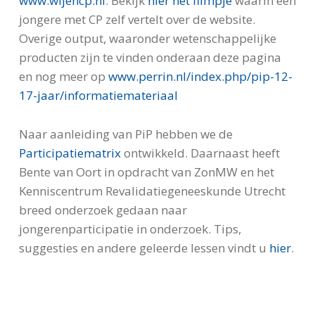
www.wijencp.nl
. Bekijk
hier het filmpje
waarin een
jongere met CP zelf vertelt over de website.
Overige output, waaronder wetenschappelijke
producten zijn te vinden onderaan deze pagina
en nog meer op
www.perrin.nl/index.php/pip-12-
17-jaar/informatiemateriaal
Naar aanleiding van PiP hebben we de
Participatiematrix
ontwikkeld. Daarnaast heeft
Bente van Oort in opdracht van ZonMW en het
Kenniscentrum Revalidatiegeneeskunde Utrecht
breed onderzoek gedaan naar
jongerenparticipatie in onderzoek. Tips,
suggesties en andere geleerde lessen vindt u
hier
.