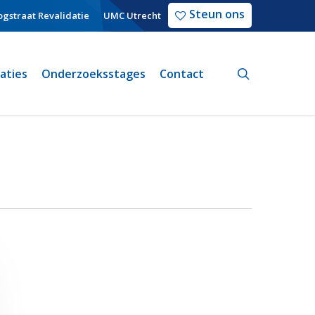
Steun ons
gstraat Revalidatie
UMC Utrecht
search
caties
Onderzoeksstages
Contact