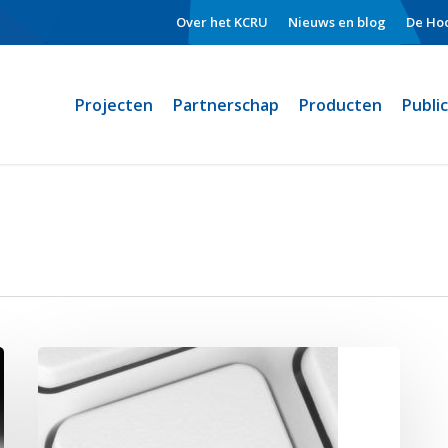
Over het KCRU
Nieuws en blog
De Hoo
Projecten
Partnerschap
Producten
Publi
BLOG
Brainwave:
Wat
een