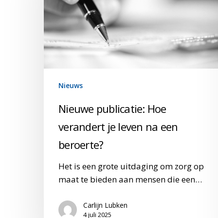
je
leven
na
een
beroerte?
Nieuws
Nieuwe publicatie: Hoe
verandert je leven na een
beroerte?
Het is een grote uitdaging om zorg op
maat te bieden aan mensen die een…
Carlijn Lubken
4 juli 2025