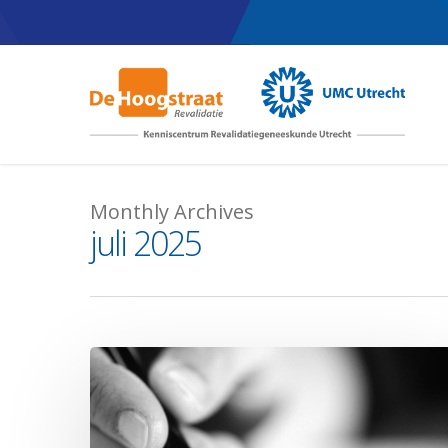
Skip
to
main
content
Monthly Archives
juli 2025
Nieuwe
publicatie:
Hoe
verandert