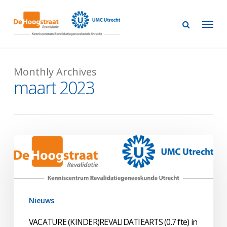
Skip
to
main
content
Monthly Archives
maart 2023
VACATURE
(KINDER)REVALIDATIEARTS
(0.7
fte)
in
Nieuws
UMC
VACATURE (KINDER)REVALIDATIEARTS (0.7 fte) in
Utrecht