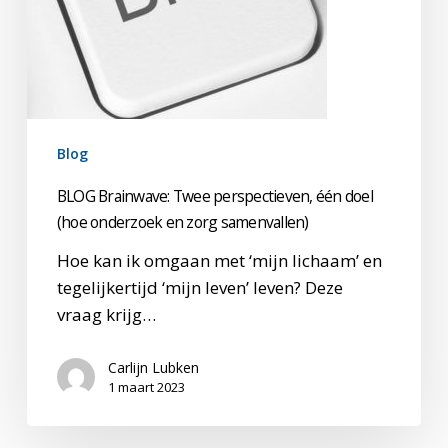
(hoe
onderzoek
en
zorg
samenvallen)
Blog
BLOG Brainwave: Twee perspectieven, één doel
(hoe onderzoek en zorg samenvallen)
Hoe kan ik omgaan met ‘mijn lichaam’ en
tegelijkertijd ‘mijn leven’ leven? Deze
vraag krijg…
Carlijn Lubken
1 maart 2023