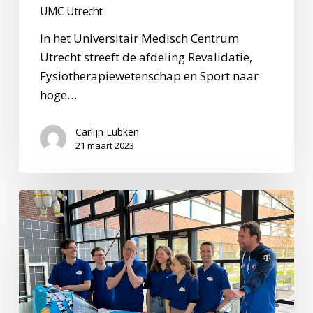
UMC Utrecht
In het Universitair Medisch Centrum
Utrecht streeft de afdeling Revalidatie,
Fysiotherapiewetenschap en Sport naar
hoge…
Carlijn Lubken
21 maart 2023
Lancering
van
het
Sleep
Discovery
Lab