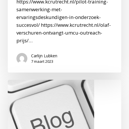
https://www.kcrutrecht.nl/pilot-training-
samenwerking-met-
ervaringsdeskundigen-in-onderzoek-
succesvol/ https://www.kcrutrecht.nl/olaf-
verschuren-ontvangt-umcu-outreach-
prijs/…
Carlijn Lubken
7 maart 2023
BLOG
Brainwave:
Twee
perspectieven,
één
doel