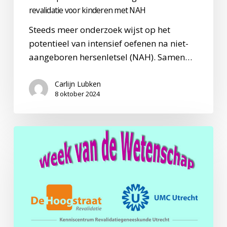
revalidatie voor kinderen met NAH
Steeds meer onderzoek wijst op het
potentieel van intensief oefenen na niet-
aangeboren hersenletsel (NAH). Samen…
Carlijn Lubken
8 oktober 2024
Week
van
de
Wetenschap:
A
whole
new