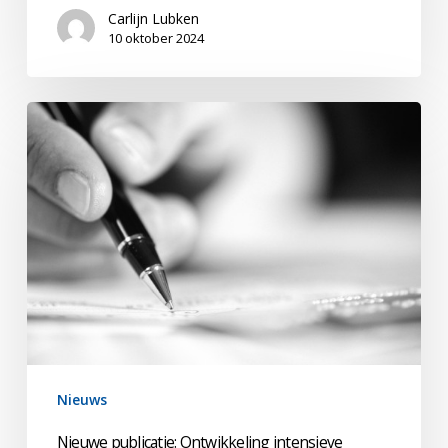
Carlijn Lubken
10 oktober 2024
Nieuwe
publicatie:
Ontwikkeling
intensieve
revalidatie
voor
kinderen
met
NAH
Nieuws
Nieuwe publicatie: Ontwikkeling intensieve