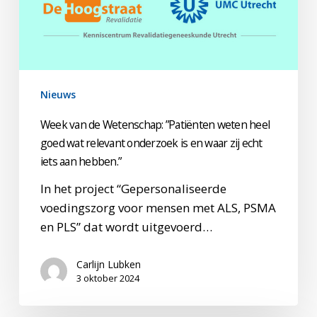
weten
heel
goed
wat
relevant
Nieuws
onderzoek
is
Week van de Wetenschap: ”Patiënten weten heel
en
goed wat relevant onderzoek is en waar zij echt
iets aan hebben.”
waar
zij
In het project “Gepersonaliseerde
echt
voedingszorg voor mensen met ALS, PSMA
iets
en PLS” dat wordt uitgevoerd…
aan
hebben.”
Carlijn Lubken
3 oktober 2024