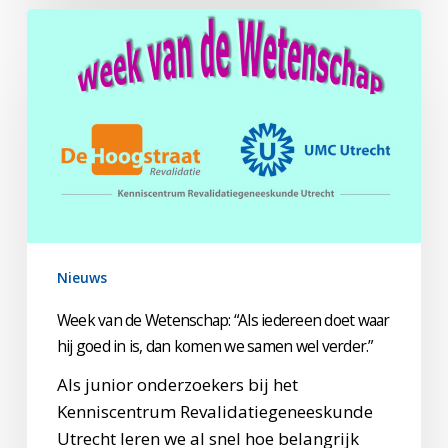
Week
van
de
Wetenschap:
“Als
iedereen
doet
waar
hij
goed
Nieuws
in
is,
Week van de Wetenschap: “Als iedereen doet waar
dan
hij goed in is, dan komen we samen wel verder.”
komen
Als junior onderzoekers bij het
we
Kenniscentrum Revalidatiegeneeskunde
samen
Utrecht leren we al snel hoe belangrijk