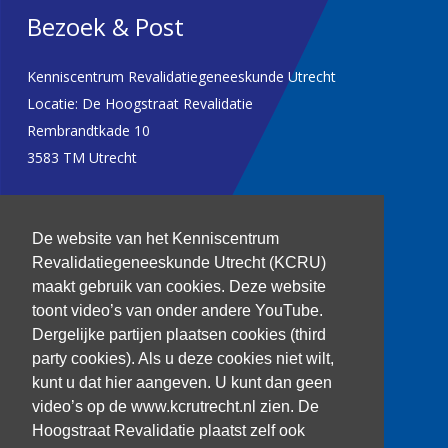
Bezoek & Post
Kenniscentrum Revalidatiegeneeskunde Utrecht
Locatie: De Hoogstraat Revalidatie
Rembrandtkade 10
3583 TM Utrecht
T: 030 256 1382
De website van het Kenniscentrum
kenniscentrum@dehoogstraat.nl
Revalidatiegeneeskunde Utrecht (KCRU)
maakt gebruik van cookies. Deze website
toont video’s van onder andere YouTube.
Dergelijke partijen plaatsen cookies (third
Over het KCRU
party cookies). Als u deze cookies niet wilt,
Samenwerkingen
kunt u dat hier aangeven. U kunt dan geen
Onze onderzoekers
video’s op de www.kcrutrecht.nl zien. De
Procedure onderzoeker
Hoogstraat Revalidatie plaatst zelf ook