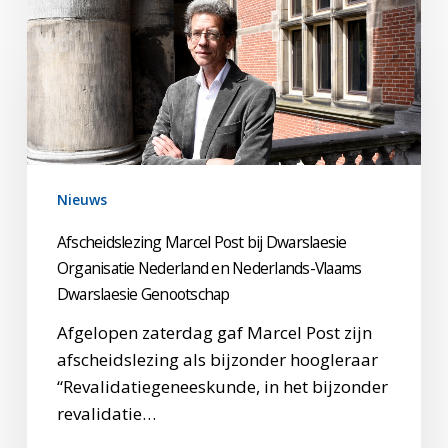
Afscheidslezing
Marcel
Post
bij
Dwarslaesie
Organisatie
Nederland
en
Nieuws
Nederlands-
Afscheidslezing Marcel Post bij Dwarslaesie
Vlaams
Organisatie Nederland en Nederlands-Vlaams
Dwarslaesie
Dwarslaesie Genootschap
Genootschap
Afgelopen zaterdag gaf Marcel Post zijn
afscheidslezing als bijzonder hoogleraar
“Revalidatiegeneeskunde, in het bijzonder
revalidatie…