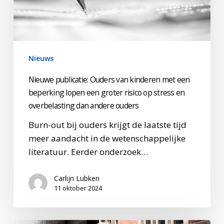
beperking
lopen
een
groter
Nieuws
risico
op
Nieuwe publicatie: Ouders van kinderen met een
stress
beperking lopen een groter risico op stress en
en
overbelasting dan andere ouders
overbelasting
Burn-out bij ouders krijgt de laatste tijd
dan
meer aandacht in de wetenschappelijke
andere
literatuur. Eerder onderzoek…
ouders
Carlijn Lubken
11 oktober 2024