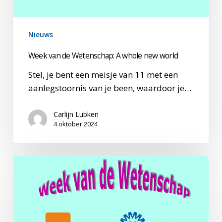
world
Nieuws
Week van de Wetenschap: A whole new world
Stel, je bent een meisje van 11 met een
aanlegstoornis van je been, waardoor je…
Carlijn Lubken
4 oktober 2024
Week
van
de
Wetenschap:
”Patiënten