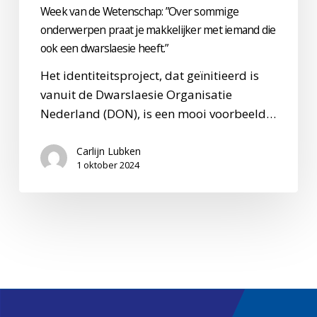
iemand
Week van de Wetenschap: ”Over sommige
die
onderwerpen praat je makkelijker met iemand die
ook een dwarslaesie heeft.”
ook
een
Het identiteitsproject, dat geïnitieerd is
dwarslaesie
vanuit de Dwarslaesie Organisatie
heeft.”
Nederland (DON), is een mooi voorbeeld…
Carlijn Lubken
1 oktober 2024