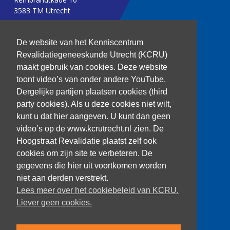
3583 TM Utrecht
T: 030 256 1382
De website van het Kenniscentrum
Revalidatiegeneeskunde Utrecht (KCRU)
kenniscentrum@dehoogstraat.nl
maakt gebruik van cookies. Deze website
toont video’s van onder andere YouTube.
Dergelijke partijen plaatsen cookies (third
party cookies). Als u deze cookies niet wilt,
Over het KCRU
kunt u dat hier aangeven. U kunt dan geen
Samenwerkingen
Onze onderzoekers
video’s op de www.kcrutrecht.nl zien. De
Procedure onderzoeker
Hoogstraat Revalidatie plaatst zelf ook
cookies om zijn site te verbeteren. De
gegevens die hier uit voortkomen worden
niet aan derden verstrekt.
Volg ons
Lees meer over het cookiebeleid van KCRU.
Liever geen cookies.