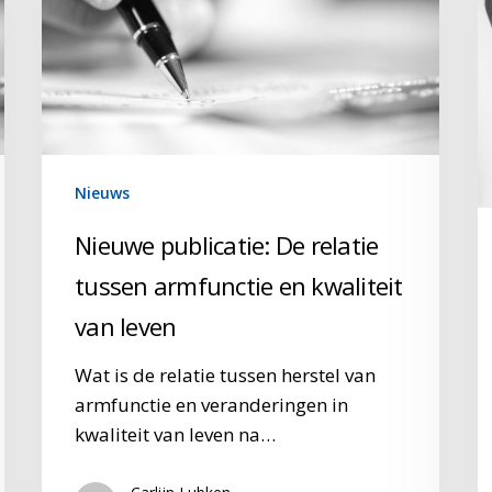
tussen
v
armfunctie
en
kwaliteit
van
leven
Nieuws
Nieuwe publicatie: De relatie
tussen armfunctie en kwaliteit
van leven
Wat is de relatie tussen herstel van
armfunctie en veranderingen in
kwaliteit van leven na…