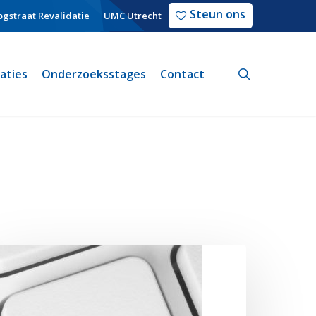
Steun ons
gstraat Revalidatie
UMC Utrecht
search
caties
Onderzoeksstages
Contact
LOG
rainwave:
wee
eer