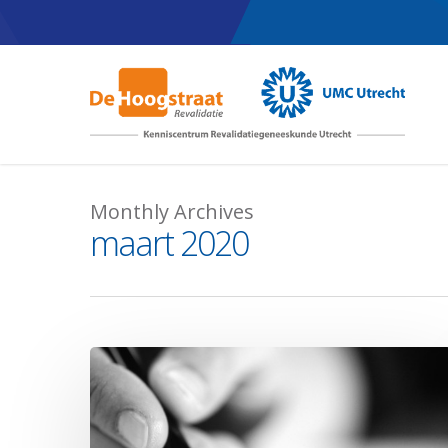
Skip
to
main
content
Monthly Archives
maart 2020
Nieuwe
publicatie:
Geen
effect