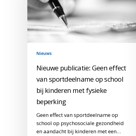
van
sportdeelname
op
school
bij
kinderen
Nieuws
met
fysieke
Nieuwe publicatie: Geen effect
beperking
van sportdeelname op school
bij kinderen met fysieke
beperking
Geen effect van sportdeelname op
school op psychosociale gezondheid
en aandacht bij kinderen met een…