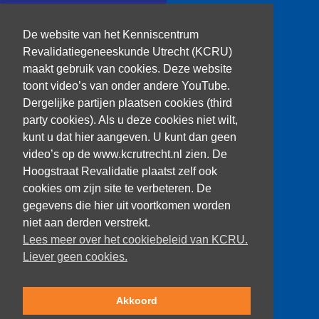
T: 030 256 1382
De website van het Kenniscentrum
kenniscentrum@dehoogstraat.nl
Revalidatiegeneeskunde Utrecht (KCRU)
maakt gebruik van cookies. Deze website
toont video’s van onder andere YouTube.
Dergelijke partijen plaatsen cookies (third
Over het KCRU
party cookies). Als u deze cookies niet wilt,
Samenwerkingen
kunt u dat hier aangeven. U kunt dan geen
Onze onderzoekers
video’s op de www.kcrutrecht.nl zien. De
Procedure onderzoeker
Hoogstraat Revalidatie plaatst zelf ook
cookies om zijn site te verbeteren. De
gegevens die hier uit voortkomen worden
niet aan derden verstrekt.
Volg ons
Lees meer over het cookiebeleid van KCRU.
Liever geen cookies.
Akkoord