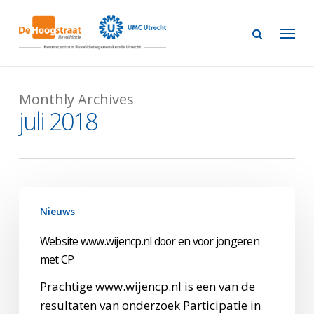
Skip
to
main
content
Monthly Archives
juli 2018
Website
Nieuws
www.wijencp.nl
door
Website www.wijencp.nl door en voor jongeren
en
met CP
voor
Prachtige www.wijencp.nl is een van de
jongeren
resultaten van onderzoek Participatie in
met