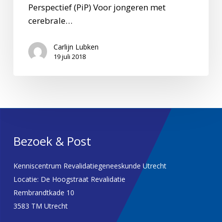
Perspectief (PiP) Voor jongeren met
CP
cerebrale…
Carlijn Lubken
19 juli 2018
Bezoek & Post
Kenniscentrum Revalidatiegeneeskunde Utrecht
Locatie: De Hoogstraat Revalidatie
Rembrandtkade 10
3583 TM Utrecht