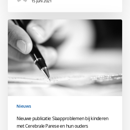
15 juni 2021
Nieuwe
publicatie:
Slaapproblemen
bij
kinderen
met
Cerebrale
Parese
en
hun
ouders
Nieuws
Nieuwe publicatie: Slaapproblemen bij kinderen
met Cerebrale Parese en hun ouders