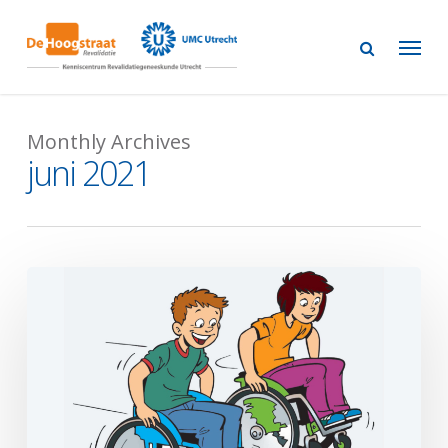
Skip
to
main
content
Monthly Archives
juni 2021
Promotie
Marleen
Sol