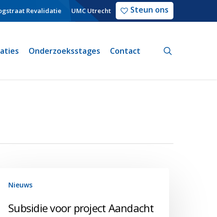
Steun ons
gstraat Revalidatie
UMC Utrecht
search
caties
Onderzoeksstages
Contact
ubsidie
Nieuws
oor
roject
Subsidie voor project Aandacht
andacht