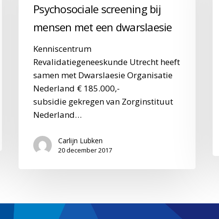
Psychosociale screening bij
screening
v
bij
f
mensen met een dwarslaesie
mensen
g
Kenniscentrum
met
bi
Revalidatiegeneeskunde Utrecht heeft
een
k
samen met Dwarslaesie Organisatie
dwarslaesie
m
Nederland € 185.000,-
c
subsidie gekregen van Zorginstituut
p
Nederland…
Carlijn Lubken
20 december 2017