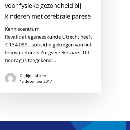
voor fysieke gezondheid bij
oor
ysieke
kinderen met cerebrale parese
ezondheid
Kenniscentrum
j
Revalidatiegeneeskunde Utrecht heeft
inderen
€ 134.089,- subsidie gekregen van het
et
Innovatiefonds Zorgverzekeraars. Dit
erebrale
bedrag is toegekend…
arese
Carlijn Lubken
15 december 2017