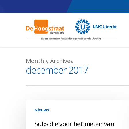
Skip
to
main
content
Monthly Archives
december 2017
Subsidie
Nieuws
voor
het
Subsidie voor het meten van
meten