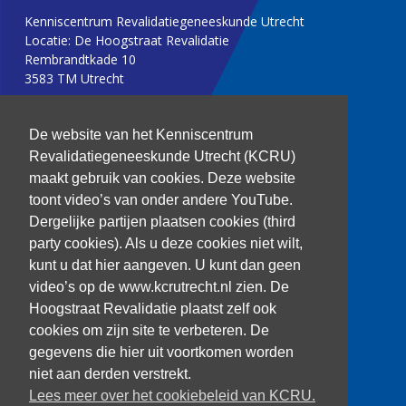
Kenniscentrum Revalidatiegeneeskunde Utrecht
Locatie: De Hoogstraat Revalidatie
Rembrandtkade 10
3583 TM Utrecht
T: 030 256 1382
De website van het Kenniscentrum
Revalidatiegeneeskunde Utrecht (KCRU)
kenniscentrum@dehoogstraat.nl
maakt gebruik van cookies. Deze website
toont video’s van onder andere YouTube.
Dergelijke partijen plaatsen cookies (third
party cookies). Als u deze cookies niet wilt,
Over het KCRU
kunt u dat hier aangeven. U kunt dan geen
Samenwerkingen
Onze onderzoekers
video’s op de www.kcrutrecht.nl zien. De
Procedure onderzoeker
Hoogstraat Revalidatie plaatst zelf ook
cookies om zijn site te verbeteren. De
gegevens die hier uit voortkomen worden
niet aan derden verstrekt.
Volg ons
Lees meer over het cookiebeleid van KCRU.