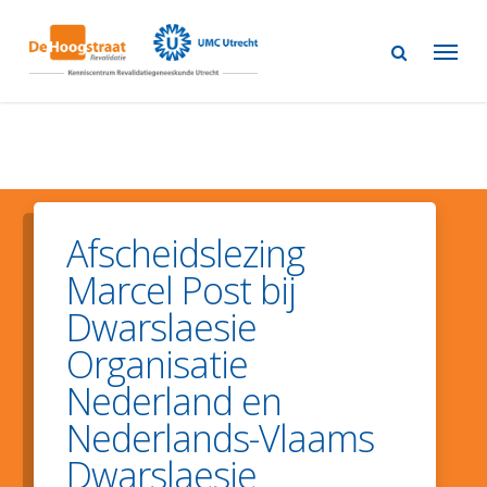
Skip
to
main
content
Afscheidslezing
Marcel Post bij
Dwarslaesie
Organisatie
Nederland en
Nederlands-Vlaams
Dwarslaesie