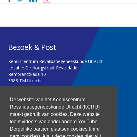
Bezoek & Post
Kenniscentrum Revalidatiegeneeskunde Utrecht
Locatie: De Hoogstraat Revalidatie
Rembrandtkade 10
3583 TM Utrecht
T: 030 256 1382
De website van het Kenniscentrum
Revalidatiegeneeskunde Utrecht (KCRU)
kenniscentrum@dehoogstraat.nl
maakt gebruik van cookies. Deze website
toont video’s van onder andere YouTube.
Dergelijke partijen plaatsen cookies (third
party cookies). Als u deze cookies niet wilt,