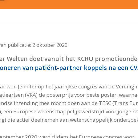
an publicatie:
2 oktober 2020
fer Welten doet vanuit het KCRU promotieonde
oneren van patiënt-partner koppels na een C
aar won Jennifer op het jaarlijkse congres van de Verenigi
atieartsen (VRA) de posterprijs voor beste poster, waarna
ndse inzending mee mocht doen aan de TESC (Trans Euro
), een Europese wetenschappelijk wedstrijd voor jonge rev
ng) die actief deelnemen aan wetenschappelijk onderzoek
eptember 2020 werd tijdens het Europese congres voor