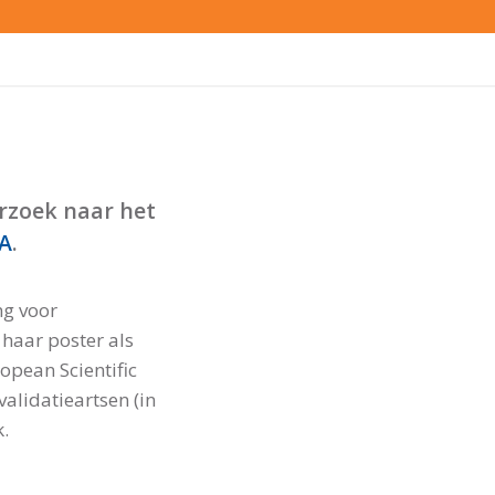
rzoek naar het
VA
.
ng voor
 haar poster als
pean Scientific
alidatieartsen (in
.