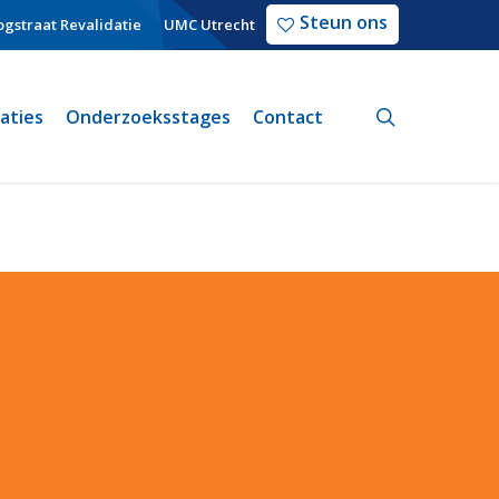
Steun ons
gstraat Revalidatie
UMC Utrecht
search
caties
Onderzoeksstages
Contact