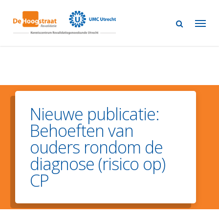
Skip
to
main
content
Nieuwe publicatie:
Behoeften van
ouders rondom de
diagnose (risico op)
CP