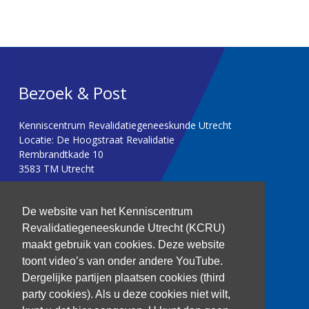
Bezoek & Post
Kenniscentrum Revalidatiegeneeskunde Utrecht
Locatie: De Hoogstraat Revalidatie
Rembrandtkade 10
3583 TM Utrecht
T: 030 256 1382
De website van het Kenniscentrum
Revalidatiegeneeskunde Utrecht (KCRU)
kenniscentrum@dehoogstraat.nl
maakt gebruik van cookies. Deze website
toont video’s van onder andere YouTube.
Dergelijke partijen plaatsen cookies (third
party cookies). Als u deze cookies niet wilt,
Over het KCRU