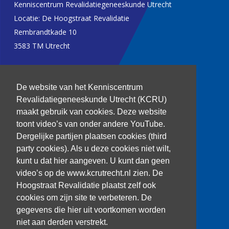
Kenniscentrum Revalidatiegeneeskunde Utrecht
Locatie: De Hoogstraat Revalidatie
Rembrandtkade 10
3583 TM Utrecht
T: 030 256 1382
De website van het Kenniscentrum
kenniscentrum@dehoogstraat.nl
Revalidatiegeneeskunde Utrecht (KCRU)
maakt gebruik van cookies. Deze website
toont video’s van onder andere YouTube.
Dergelijke partijen plaatsen cookies (third
Over het KCRU
party cookies). Als u deze cookies niet wilt,
Samenwerkingen
kunt u dat hier aangeven. U kunt dan geen
Onze onderzoekers
video’s op de www.kcrutrecht.nl zien. De
Procedure onderzoeker
Hoogstraat Revalidatie plaatst zelf ook
cookies om zijn site te verbeteren. De
gegevens die hier uit voortkomen worden
niet aan derden verstrekt.