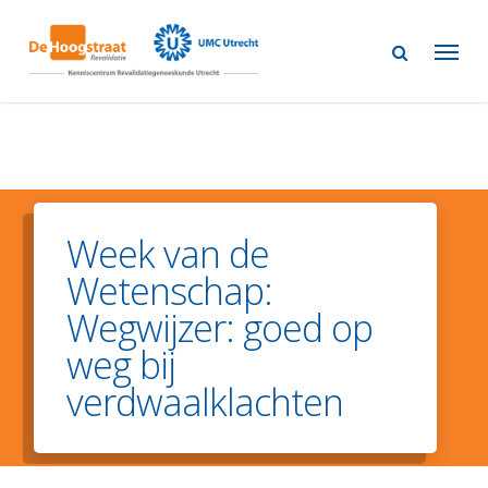
Skip
to
main
content
Week van de
Wetenschap:
Wegwijzer: goed op
weg bij
verdwaalklachten