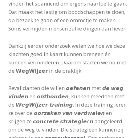
vinden het spannend om ergens naartoe te gaan.
Dat maakt het lastig om boodschappen te doen,
op bezoek te gaan of een ommetje te maken.
Soms vermijden mensen zulke dingen dan liever.
Dankzij eerder onderzoek weten we hoe we deze
klachten goed in kaart kunnen brengen én
kunnen verminderen. Daarom starten we nu met
de 𝗪𝗲𝗴𝗪𝗶𝗷𝘇𝗲𝗿 in de praktijk.
Revalidanten die willen 𝙤𝙚𝙛𝙚𝙣𝙚𝙣 met 𝙙𝙚 𝙬𝙚𝙜
𝙫𝙞𝙣𝙙𝙚𝙣 en 𝙤𝙣𝙩𝙝𝙤𝙪𝙙𝙚𝙣, kunnen meedoen met
de 𝙒𝙚𝙜𝙒𝙞𝙟𝙯𝙚𝙧-𝙩𝙧𝙖𝙞𝙣𝙞𝙣𝙜. In deze training leren
ze over de 𝙤𝙤𝙧𝙯𝙖𝙠𝙚𝙣 𝙫𝙖𝙣 𝙫𝙚𝙧𝙙𝙬𝙖𝙡𝙚𝙣 en
krijgen ze 𝙘𝙤𝙣𝙘𝙧𝙚𝙩𝙚 𝙨𝙩𝙧𝙖𝙩𝙚𝙜𝙞𝙚ë𝙣 aangeleerd
om de weg te vinden. Die strategieën kunnen zij
oefenen in een 𝙘𝙤𝙢𝙥𝙪𝙩𝙚𝙧𝙨𝙥𝙚𝙡. Ons onderzoek