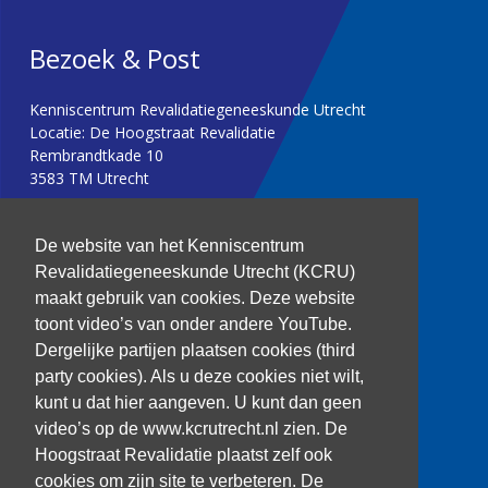
Bezoek & Post
Kenniscentrum Revalidatiegeneeskunde Utrecht
Locatie: De Hoogstraat Revalidatie
Rembrandtkade 10
3583 TM Utrecht
T: 030 256 1382
De website van het Kenniscentrum
Revalidatiegeneeskunde Utrecht (KCRU)
kenniscentrum@dehoogstraat.nl
maakt gebruik van cookies. Deze website
toont video’s van onder andere YouTube.
Dergelijke partijen plaatsen cookies (third
party cookies). Als u deze cookies niet wilt,
Over het KCRU
kunt u dat hier aangeven. U kunt dan geen
Samenwerkingen
Onze onderzoekers
video’s op de www.kcrutrecht.nl zien. De
Procedure onderzoeker
Hoogstraat Revalidatie plaatst zelf ook
cookies om zijn site te verbeteren. De