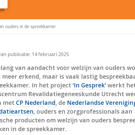
 van ouders in de spreekkamer
an publicatie:
14 februari 2025
elang van aandacht voor welzijn van ouders w
 meer erkend, maar is vaak lastig bespreekbaa
eekkamer. In het project
‘In Gesprek’
werkt he
scentrum Revalidatiegeneeskunde Utrecht we
n met
CP Nederland
, de
Nederlandse Verenigin
datieartsen
, ouders en zorgprofessionals aan
ische producten om welzijn van ouders bespre
ken in de spreekkamer.