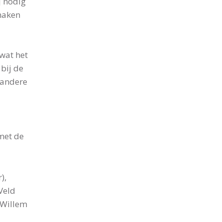
j nodig
maken
wat het
 bij de
 andere
met de
),
Veld
 Willem