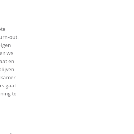
ote
urn-out.
eigen
ren we
aat en
lijven
ekkamer
rs gaat.
ning te