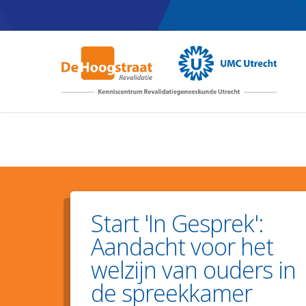
Skip
to
main
content
Start 'In Gesprek':
Aandacht voor het
welzijn van ouders in
de spreekkamer