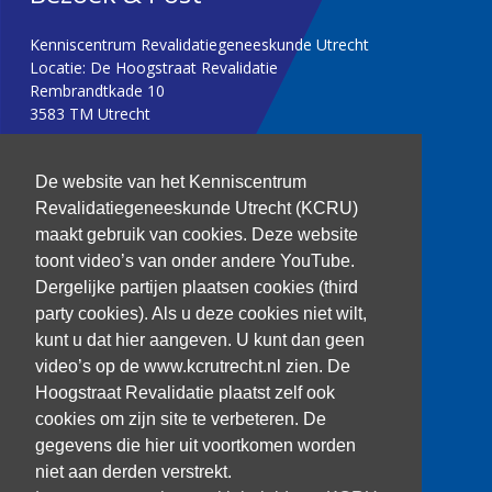
Kenniscentrum Revalidatiegeneeskunde Utrecht
Locatie: De Hoogstraat Revalidatie
Rembrandtkade 10
3583 TM Utrecht
T: 030 256 1382
De website van het Kenniscentrum
Revalidatiegeneeskunde Utrecht (KCRU)
kenniscentrum@dehoogstraat.nl
maakt gebruik van cookies. Deze website
toont video’s van onder andere YouTube.
Dergelijke partijen plaatsen cookies (third
party cookies). Als u deze cookies niet wilt,
Over het KCRU
kunt u dat hier aangeven. U kunt dan geen
Samenwerkingen
Onze onderzoekers
video’s op de www.kcrutrecht.nl zien. De
Procedure onderzoeker
Hoogstraat Revalidatie plaatst zelf ook
cookies om zijn site te verbeteren. De
gegevens die hier uit voortkomen worden
niet aan derden verstrekt.