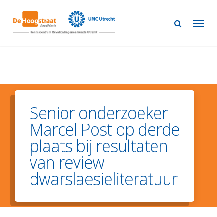
Skip
to
main
content
Senior onderzoeker
Marcel Post op derde
plaats bij resultaten
van review
dwarslaesieliteratuur