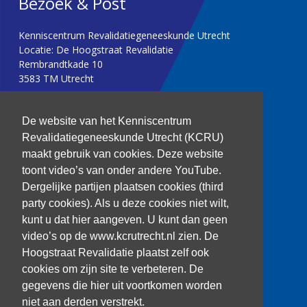
Bezoek & Post
Kenniscentrum Revalidatiegeneeskunde Utrecht
Locatie: De Hoogstraat Revalidatie
Rembrandtkade 10
3583 TM Utrecht
T: 030 256 1382
De website van het Kenniscentrum
Revalidatiegeneeskunde Utrecht (KCRU)
kenniscentrum@dehoogstraat.nl
maakt gebruik van cookies. Deze website
toont video’s van onder andere YouTube.
Dergelijke partijen plaatsen cookies (third
party cookies). Als u deze cookies niet wilt,
Over het KCRU
kunt u dat hier aangeven. U kunt dan geen
Samenwerkingen
Onze onderzoekers
video’s op de www.kcrutrecht.nl zien. De
Procedure onderzoeker
Hoogstraat Revalidatie plaatst zelf ook
cookies om zijn site te verbeteren. De
gegevens die hier uit voortkomen worden
niet aan derden verstrekt.