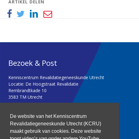
ARTIKEL DELEN
Bezoek & Post
Kenniscentrum Revalidatiegeneeskunde Utrecht
Locatie: De Hoogstraat Revalidatie
Rembrandtkade 10
3583 TM Utrecht
T: 030 256 1382
De website van het Kenniscentrum
Revalidatiegeneeskunde Utrecht (KCRU)
kenniscentrum@dehoogstraat.nl
maakt gebruik van cookies. Deze website
toont video’s van onder andere YouTube.