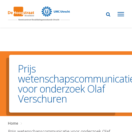
Skip
to
main
content
Prijs
wetenschapscommunicati
voor onderzoek Olaf
Verschuren
Home
Prijs wetenschapscommunicatie voor onderzoek Olaf