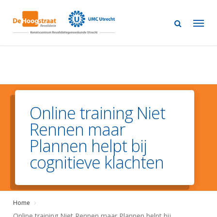
Skip
to
main
content
Online training Niet
Rennen maar
Plannen helpt bij
cognitieve klachten
Home
Online training Niet Rennen maar Plannen helpt bij