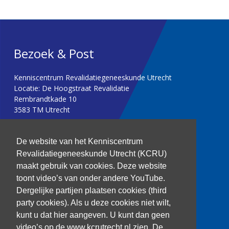
Bezoek & Post
Kenniscentrum Revalidatiegeneeskunde Utrecht
Locatie: De Hoogstraat Revalidatie
Rembrandtkade 10
3583 TM Utrecht
T: 030 256 1382
De website van het Kenniscentrum
Revalidatiegeneeskunde Utrecht (KCRU)
kenniscentrum@dehoogstraat.nl
maakt gebruik van cookies. Deze website
toont video’s van onder andere YouTube.
Dergelijke partijen plaatsen cookies (third
party cookies). Als u deze cookies niet wilt,
Over het KCRU
kunt u dat hier aangeven. U kunt dan geen
Samenwerkingen
Onze onderzoekers
video’s op de www.kcrutrecht.nl zien. De