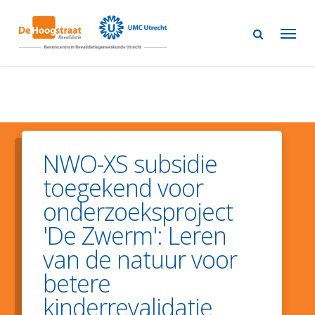
Skip
to
main
content
NWO-XS subsidie
toegekend voor
onderzoeksproject
'De Zwerm': Leren
van de natuur voor
betere
kinderrevalidatie