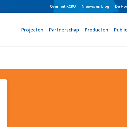
Over het KCRU
Nieuws en blog
De Hoo
Projecten
Partnerschap
Producten
Publi