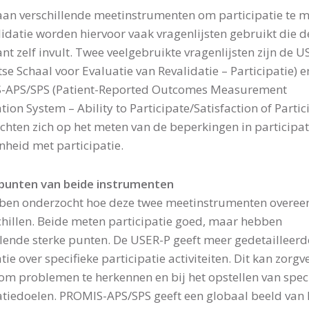
aan verschillende meetinstrumenten om participatie te m
lidatie worden hiervoor vaak vragenlijsten gebruikt die d
ant zelf invult. Twee veelgebruikte vragenlijsten zijn de 
tse Schaal voor Evaluatie van Revalidatie – Participatie) e
-APS/SPS (Patient-Reported Outcomes Measurement
ion System – Ability to Participate/Satisfaction of Partic
ichten zich op het meten van de beperkingen in participat
nheid met participatie.
punten van beide instrumenten
ben onderzocht hoe deze twee meetinstrumenten overe
chillen. Beide meten participatie goed, maar hebben
llende sterke punten. De USER-P geeft meer gedetailleerd
ie over specifieke participatie activiteiten. Dit kan zorgv
om problemen te herkennen en bij het opstellen van spec
atiedoelen. PROMIS-APS/SPS geeft een globaal beeld van 