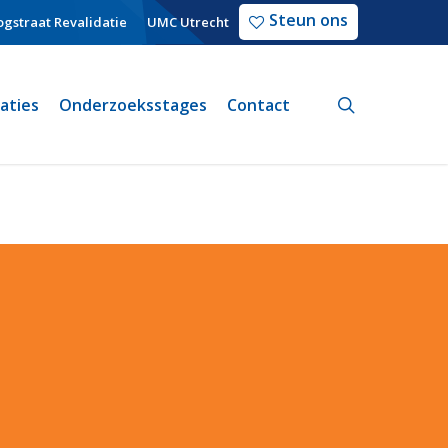
Steun ons
gstraat Revalidatie
UMC Utrecht
search
caties
Onderzoeksstages
Contact