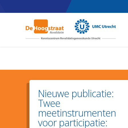
Skip
to
main
content
Nieuwe publicatie:
Twee
meetinstrumenten
voor participatie: