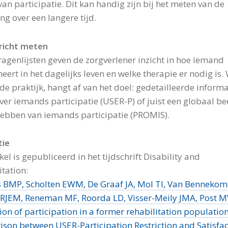
van participatie. Dit kan handig zijn bij het meten van de
ng over een langere tijd.
richt meten
ragenlijsten geven de zorgverlener inzicht in hoe iemand
eert in het dagelijks leven en welke therapie er nodig is.
 de praktijk, hangt af van het doel: gedetailleerde informa
ver iemands participatie (USER-P) of juist een globaal be
hebben van iemands participatie (PROMIS).
tie
kel is gepubliceerd in het tijdschrift Disability and
itation:
 BMP, Scholten EWM, De Graaf JA, Mol TI, Van Benneko
RJEM, Reneman MF, Roorda LD, Visser-Meily JMA, Post 
ion of participation in a former rehabilitation population
son between USER-Participation Restriction and Satisfac