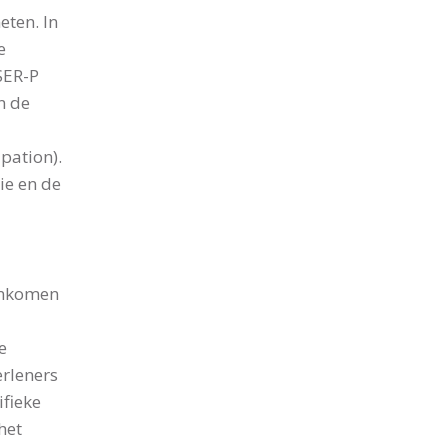
eten. In
e
USER-P
n de
ipation).
ie en de
enkomen
e
erleners
ifieke
het