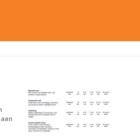
n
t aan