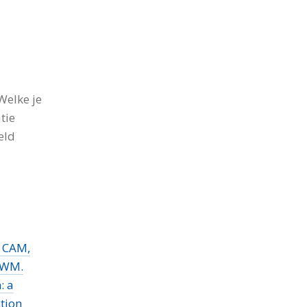
 Welke je
tie
eld
m CAM,
MWM.
: a
tion