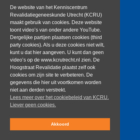
T: 030 256 1382
De website van het Kenniscentrum
Revalidatiegeneeskunde Utrecht (KCRU)
kenniscentrum@dehoogstraat.nl
maakt gebruik van cookies. Deze website
toont video’s van onder andere YouTube.
Dergelijke partijen plaatsen cookies (third
party cookies). Als u deze cookies niet wilt,
Over het KCRU
kunt u dat hier aangeven. U kunt dan geen
Samenwerkingen
Onze onderzoekers
video’s op de www.kcrutrecht.nl zien. De
Procedure onderzoeker
Hoogstraat Revalidatie plaatst zelf ook
cookies om zijn site te verbeteren. De
gegevens die hier uit voortkomen worden
niet aan derden verstrekt.
Volg ons
Lees meer over het cookiebeleid van KCRU.
Liever geen cookies.
Akkoord