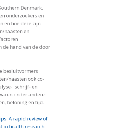
 Southern Denmark,
en onderzoekers en
n en hoe deze zijn
en/naasten en
factoren
n de hand van de door
e besluitvormers
ten/naasten ook co-
yse-, schrijf- en
waren onder andere:
, beloning en tijd.
ps: A rapid review of
 in health research.