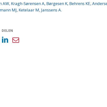
n AW, Kragh-Sørensen A, Børgesen K, Behrens KE, Anders
mann MJ, Ketelaar M, Janssens A.
L DELEN