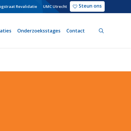
Steun ons
gstraat Revalidatie
UMC Utrecht
search
caties
Onderzoeksstages
Contact