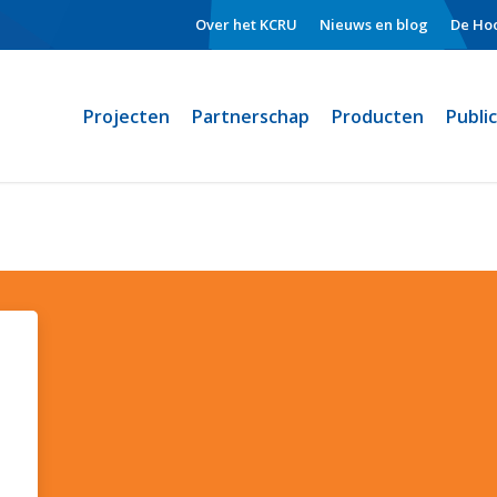
Over het KCRU
Nieuws en blog
De Hoo
Projecten
Partnerschap
Producten
Publi