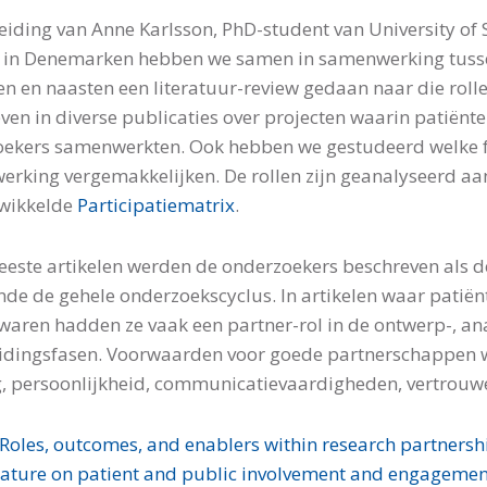
eiding van Anne Karlsson, PhD-student van University of
 in Denemarken hebben we samen in samenwerking tuss
en en naasten een literatuur-review gedaan naar die rolle
ven in diverse publicaties over projecten waarin patiënt
ekers samenwerkten. Ook hebben we gestudeerd welke 
rking vergemakkelijken. De rollen zijn geanalyseerd aa
twikkelde
Participatiematrix
.
eeste artikelen werden de onderzoekers beschreven als d
de de gehele onderzoekscyclus. In artikelen waar patiën
waren hadden ze vaak een partner-rol in de ontwerp-, anal
idingsfasen. Voorwaarden voor goede partnerschappen 
g, persoonlijkheid, communicatievaardigheden, vertrouwen
Roles, outcomes, and enablers within research partnershi
erature on patient and public involvement and engagement