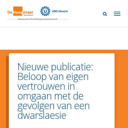
Skip
to
main
content
Nieuwe publicatie:
Beloop van eigen
vertrouwen in
omgaan met de
gevolgen van een
dwarslaesie