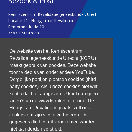
Bezoek & Post
Kenniscentrum Revalidatiegeneeskunde Utrecht
Locatie: De Hoogstraat Revalidatie
Rembrandtkade 10
3583 TM Utrecht
T: 030 256 1382
De website van het Kenniscentrum
Revalidatiegeneeskunde Utrecht (KCRU)
kenniscentrum@dehoogstraat.nl
maakt gebruik van cookies. Deze website
toont video’s van onder andere YouTube.
Dergelijke partijen plaatsen cookies (third
party cookies). Als u deze cookies niet wilt,
Over het KCRU
kunt u dat hier aangeven. U kunt dan geen
Samenwerkingen
Onze onderzoekers
video’s op de www.kcrutrecht.nl zien. De
Procedure onderzoeker
Hoogstraat Revalidatie plaatst zelf ook
cookies om zijn site te verbeteren. De
gegevens die hier uit voortkomen worden
niet aan derden verstrekt.