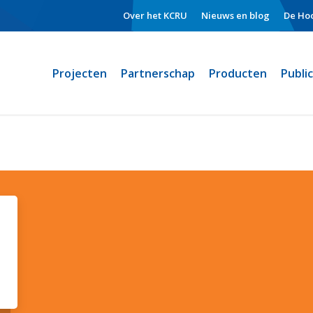
Over het KCRU
Nieuws en blog
De Hoo
Projecten
Partnerschap
Producten
Publi