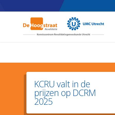
Skip
to
main
content
KCRU valt in de
prijzen op DCRM
2025