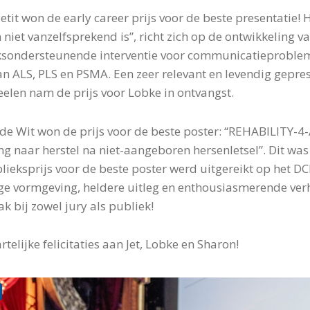
etit won de early career prijs voor de beste presentatie!
 niet vanzelfsprekend is”, richt zich op de ontwikkeling v
sondersteunende interventie voor communicatieproblem
an ALS, PLS en PSMA. Een zeer relevant en levendig gepr
eelen nam de prijs voor Lobke in ontvangst.
de Wit won de prijs voor de beste poster: “REHABILITY-4
g naar herstel na niet-aangeboren hersenletsel”. Dit was 
lieksprijs voor de beste poster werd uitgereikt op het D
ge vormgeving, heldere uitleg en enthousiasmerende verha
k bij zowel jury als publiek!
telijke felicitaties aan Jet, Lobke en Sharon!