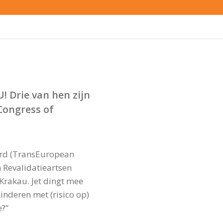
! Drie van hen zijn
 Congress of
ard (TransEuropean
n Revalidatieartsen
Krakau. Jet dingt mee
nderen met (risico op)
e?”