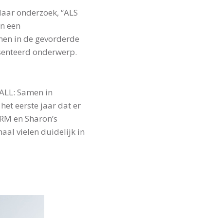
 Haar onderzoek, “ALS
an een
en in de gevorderde
esenteerd onderwerp.
-ALL: Samen in
het eerste jaar dat er
CRM en Sharon’s
al vielen duidelijk in