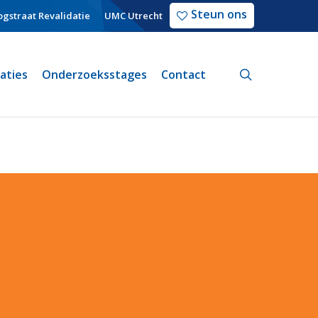
Steun ons
gstraat Revalidatie
UMC Utrecht
search
caties
Onderzoeksstages
Contact