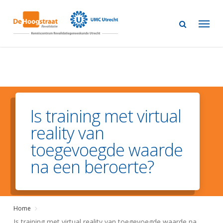
Skip
to
main
content
Is training met virtual
reality van
toegevoegde waarde
na een beroerte?
Home
Is training met virtual reality van toegevoegde waarde na