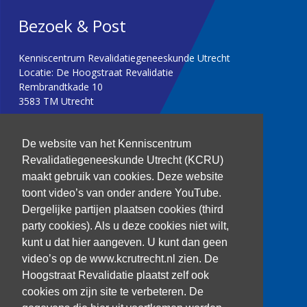
Bezoek & Post
Kenniscentrum Revalidatiegeneeskunde Utrecht
Locatie: De Hoogstraat Revalidatie
Rembrandtkade 10
3583 TM Utrecht
T: 030 256 1382
De website van het Kenniscentrum
Revalidatiegeneeskunde Utrecht (KCRU)
kenniscentrum@dehoogstraat.nl
maakt gebruik van cookies. Deze website
toont video’s van onder andere YouTube.
Dergelijke partijen plaatsen cookies (third
party cookies). Als u deze cookies niet wilt,
Over het KCRU
kunt u dat hier aangeven. U kunt dan geen
Samenwerkingen
Onze onderzoekers
video’s op de www.kcrutrecht.nl zien. De
Procedure onderzoeker
Hoogstraat Revalidatie plaatst zelf ook
cookies om zijn site te verbeteren. De