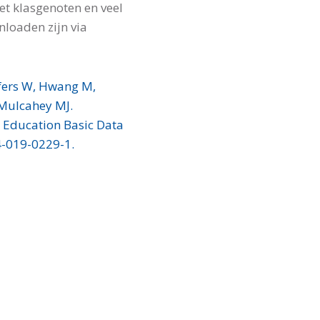
et klasgenoten en veel
loaden zijn via
Höfers W, Hwang M,
 Mulcahey MJ.
n Education Basic Data
4-019-0229-1.