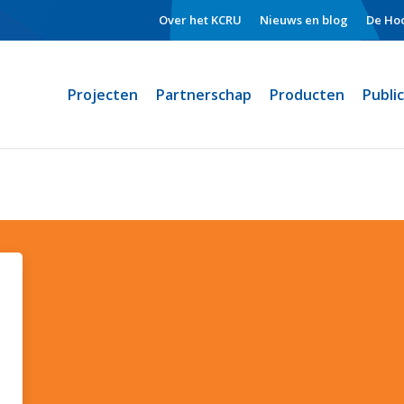
Over het KCRU
Nieuws en blog
De Hoo
Projecten
Partnerschap
Producten
Publi