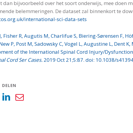
t dan bijvoorbeeld over het soort onderwijs, mee doen m
ende belemmeringen. De dataset zal binnenkort te down
os.org.uk/international-sci-data-sets
J, Fisher R, Augutis M, Charlifue S, Biering-Sørensen F, 
ew P, Post M, Sadowsky C, Vogel L, Augustine L, Dent K,
ment of the International Spinal Cord Injury/Dysfunctio
nal Cord Ser Cases.
2019 Oct 21;5:87. doi: 10.1038/s4139
L DELEN