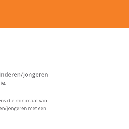
 kinderen/jongeren
ie.
vens die minimaal van
eren/jongeren met een