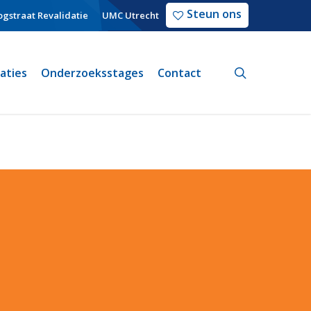
Steun ons
gstraat Revalidatie
UMC Utrecht
search
caties
Onderzoeksstages
Contact