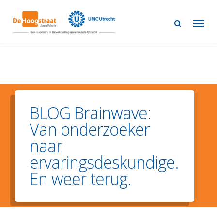
Skip
to
main
content
BLOG Brainwave:
Van onderzoeker
naar
ervaringsdeskundige.
En weer terug.