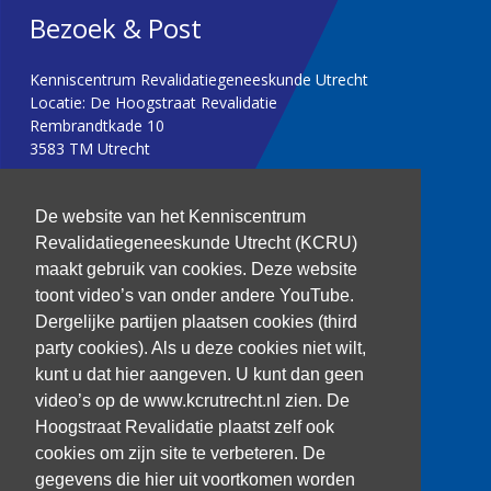
Bezoek & Post
Kenniscentrum Revalidatiegeneeskunde Utrecht
Locatie: De Hoogstraat Revalidatie
Rembrandtkade 10
3583 TM Utrecht
T: 030 256 1382
De website van het Kenniscentrum
Revalidatiegeneeskunde Utrecht (KCRU)
kenniscentrum@dehoogstraat.nl
maakt gebruik van cookies. Deze website
toont video’s van onder andere YouTube.
Dergelijke partijen plaatsen cookies (third
party cookies). Als u deze cookies niet wilt,
Over het KCRU
kunt u dat hier aangeven. U kunt dan geen
Samenwerkingen
Onze onderzoekers
video’s op de www.kcrutrecht.nl zien. De
Procedure onderzoeker
Hoogstraat Revalidatie plaatst zelf ook
cookies om zijn site te verbeteren. De
gegevens die hier uit voortkomen worden