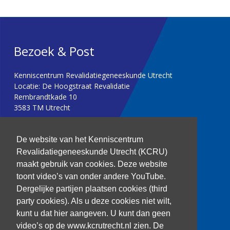
Bezoek & Post
Kenniscentrum Revalidatiegeneeskunde Utrecht
Locatie: De Hoogstraat Revalidatie
Rembrandtkade 10
3583 TM Utrecht
T: 030 256 1382
De website van het Kenniscentrum
Revalidatiegeneeskunde Utrecht (KCRU)
kenniscentrum@dehoogstraat.nl
maakt gebruik van cookies. Deze website
toont video’s van onder andere YouTube.
Dergelijke partijen plaatsen cookies (third
party cookies). Als u deze cookies niet wilt,
Over het KCRU
kunt u dat hier aangeven. U kunt dan geen
Samenwerkingen
Onze onderzoekers
video’s op de www.kcrutrecht.nl zien. De