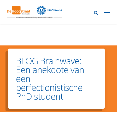
Skip
to
main
content
BLOG Brainwave:
Een anekdote van
een
perfectionistische
PhD student