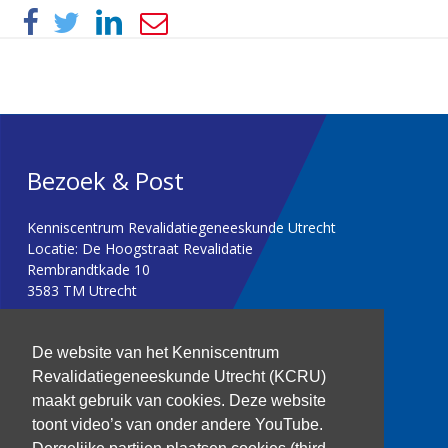
Bezoek & Post
Kenniscentrum Revalidatiegeneeskunde Utrecht
Locatie: De Hoogstraat Revalidatie
Rembrandtkade 10
3583 TM Utrecht
T: 030 256 1382
De website van het Kenniscentrum
Revalidatiegeneeskunde Utrecht (KCRU)
kenniscentrum@dehoogstraat.nl
maakt gebruik van cookies. Deze website
toont video’s van onder andere YouTube.