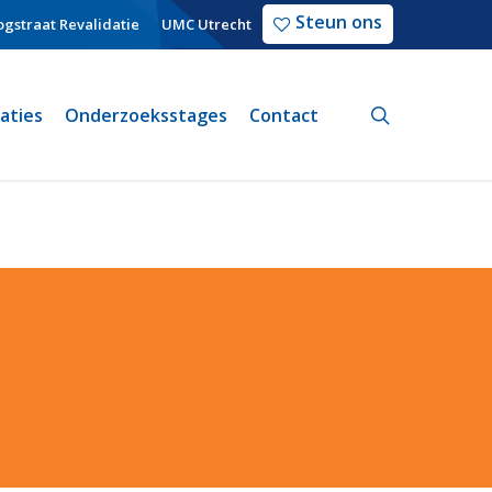
Steun ons
gstraat Revalidatie
UMC Utrecht
search
caties
Onderzoeksstages
Contact