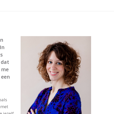
en
In
ls
 dat
a me
k een
oals
 met
e jezelf