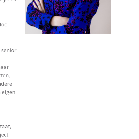
doc
 senior
maar
cten,
ndere
n eigen
taat,
ect.