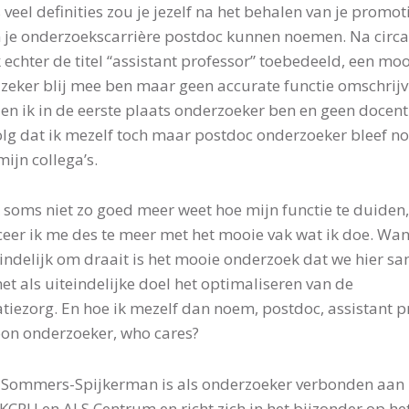
 veel definities zou je jezelf na het behalen van je promot
n je onderzoekscarrière postdoc kunnen noemen. Na circa
 echter de titel “assistant professor” toebedeeld, een mooi
 zeker blij mee ben maar geen accurate functie omschrijv
en ik in de eerste plaats onderzoeker ben en geen docent
olg dat ik mezelf toch maar postdoc onderzoeker bleef n
mijn collega’s.
 soms niet zo goed meer weet hoe mijn functie te duiden,
iceer ik me des te meer met het mooie vak wat ik doe. Wa
eindelijk om draait is het mooie onderzoek dat we hier s
et als uiteindelijke doel het optimaliseren van de
atiezorg. En hoe ik mezelf dan noem, postdoc, assistant p
on onderzoeker, who cares?
Sommers-Spijkerman is als onderzoeker verbonden aan 
CRU en ALS Centrum en richt zich in het bijzonder op he