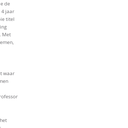
ie de
 4 jaar
e titel
ing
. Met
oemen,
nt waar
amen
rofessor
het
t