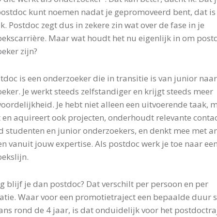
postdoc kunt noemen nadat je gepromoveerd bent, dat is
k. Postdoc zegt dus in zekere zin wat over de fase in je
ekscarrière. Maar wat houdt het nu eigenlijk in om post
eker zijn?
tdoc is een onderzoeker die in transitie is van junior naar
eker. Je werkt steeds zelfstandiger en krijgt steeds meer
oordelijkheid. Je hebt niet alleen een uitvoerende taak, 
t en aquireert ook projecten, onderhoudt relevante conta
d studenten en junior onderzoekers, en denkt mee met a
en vanuit jouw expertise. Als postdoc werk je toe naar ee
ekslijn.
g blijf je dan postdoc? Dat verschilt per persoon en per
atie. Waar voor een promotietraject een bepaalde duur s
ns rond de 4 jaar, is dat onduidelijk voor het postdoctraj