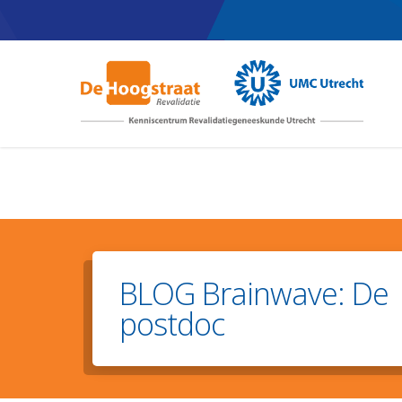
Skip
to
main
content
BLOG Brainwave: De
postdoc