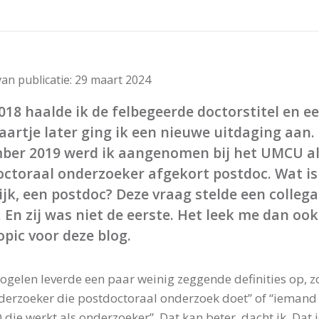
an publicatie:
29 maart 2024
018 haalde ik de felbegeerde doctorstitel en e
jaartje later ging ik een nieuwe uitdaging aan. 
ber 2019 werd ik aangenomen bij het UMCU a
ctoraal onderzoeker afgekort postdoc. Wat is
ijk, een postdoc? Deze vraag stelde een colleg
. En zij was niet de eerste. Het leek me dan oo
opic voor deze blog.
ogelen leverde een paar weinig zeggende definities op, z
derzoeker die postdoctoraal onderzoek doet” of “iemand
die werkt als onderzoeker”. Dat kan beter, dacht ik. Dat j