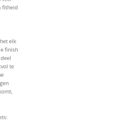
 fitheid
het elk
e finish
 deel
vol te
he
agen
komt,
ets: