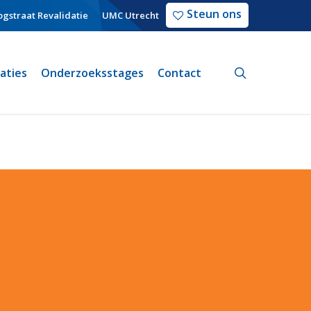
Steun ons
gstraat Revalidatie
UMC Utrecht
search
caties
Onderzoeksstages
Contact