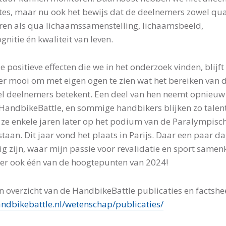
es, maar nu ook het bewijs dat de deelnemers zowel qua
ren als qua lichaamssamenstelling, lichaamsbeeld,
gnitie én kwaliteit van leven.
 positieve effecten die we in het onderzoek vinden, blijft 
er mooi om met eigen ogen te zien wat het bereiken van d
el deelnemers betekent. Een deel van hen neemt opnieuw
HandbikeBattle, en sommige handbikers blijken zo talent
t ze enkele jaren later op het podium van de Paralympisc
staan. Dit jaar vond het plaats in Parijs. Daar een paar d
g zijn, waar mijn passie voor revalidatie en sport samen
er ook één van de hoogtepunten van 2024!
n overzicht van de HandbikeBattle publicaties en factshe
dbikebattle.nl/wetenschap/publicaties/