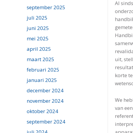
Al sind
september 2025
onderzo
juli 2025
handbik
gemeten
juni 2025
Handbik
mei 2025
samenwe
april 2025
revalid
uit, st
maart 2025
resulta
februari 2025
korte t
januari 2025
wetensc
december 2024
We hebb
november 2024
van een
oktober 2024
referen
september 2024
interpr
apparat
juli 2024