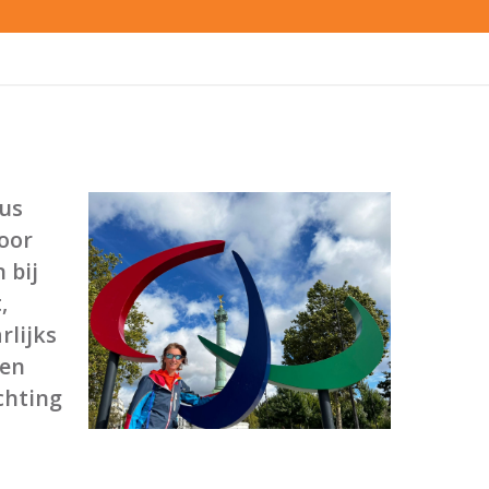
dus
oor
 bij
,
rlijks
pen
chting