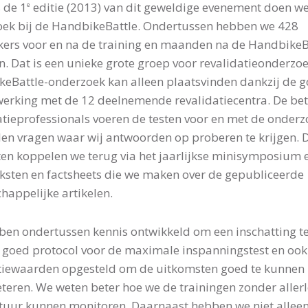
s de 1
editie (2013) van dit geweldige evenement doen w
e
ek bij de HandbikeBattle. Ondertussen hebben we 428
ers voor en na de training en maanden na de HandbikeB
. Dat is een unieke grote groep voor revalidatieonderzoe
eBattle-onderzoek kan alleen plaatsvinden dankzij de 
rking met de 12 deelnemende revalidatiecentra. De be
atieprofessionals voeren de testen voor en met de onderz
ellen vragen waar wij antwoorden op proberen te krijgen. 
ten koppelen we terug via het jaarlijkse minisymposium 
eksten en factsheets die we maken over de gepubliceerde
happelijke artikelen.
en ondertussen kennis ontwikkeld om een inschatting 
 goed protocol voor de maximale inspanningstest en ook
tiewaarden opgesteld om de uitkomsten goed te kunnen
eteren. We weten beter hoe we de trainingen zonder allerl
uur kunnen monitoren. Daarnaast hebben we niet alleen