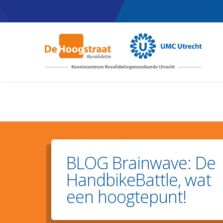
Skip
to
main
content
BLOG Brainwave: De
HandbikeBattle, wat
een hoogtepunt!