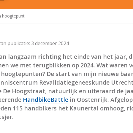
n hoogtepunt!
an publicatie:
3 december 2024
n langzaam richting het einde van het jaar, 
nen we met terugblikken op 2024. Wat waren v
 hoogtepunten? De start van mijn nieuwe baan
enniscentrum Revalidatiegeneeskunde Utrecht
e De Hoogstraat, natuurlijk en uiteraard de jaa
kerende
HandbikeBattle
in Oostenrijk. Afgelo
eden 115 handbikers het Kaunertal omhoog, ri
tsjer.