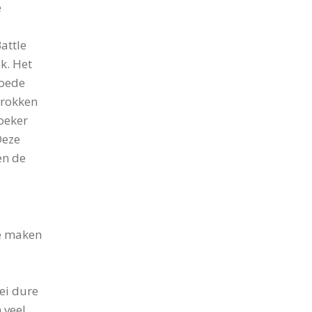
e
attle
k. Het
goede
trokken
oeker
Deze
en de
te maken
ei dure
 veel