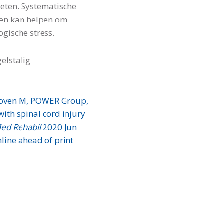
eten. Systematische
sten kan helpen om
ogische stress.
elstalig
nhoven M, POWER Group,
ith spinal cord injury
ed Rehabil
2020 Jun
line ahead of print