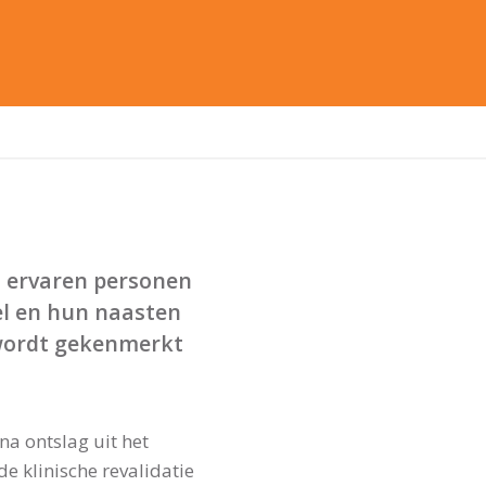
d ervaren personen
el en hun naasten
 wordt gekenmerkt
a ontslag uit het
e klinische revalidatie