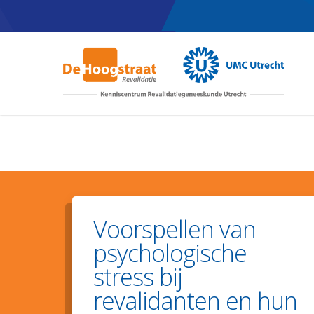
Skip
to
main
content
Voorspellen van
psychologische
stress bij
revalidanten en hun