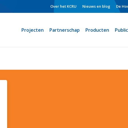
Over het KCRU
Nieuws en blog
De Hoo
Projecten
Partnerschap
Producten
Publi