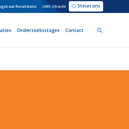
Steun ons
gstraat Revalidatie
UMC Utrecht
search
caties
Onderzoeksstages
Contact