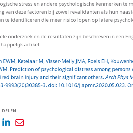
ogische stress en andere psychologische kenmerken te m
ng van deze factoren bij zowel revalidanten als hun naa
n te identificeren die meer risico lopen op latere psychol
ele onderzoek en de resultaten zijn beschreven in een Eng
happelijk artikel:
n EWM, Ketelaar M, Visser-Meily JMA, Roels EH, Kouwe
M. Prediction of psychological distress among persons w
ired brain injury and their significant others.
Arch Phys M
3-9993(20)30385-3. doi: 10.1016/j.apmr.2020.05.023. On
L DELEN