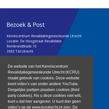
Bezoek & Post
Kenniscentrum Revalidatiegeneeskunde Utrecht
Locatie: De Hoogstraat Revalidatie
Rembrandtkade 10
3583 TM Utrecht
T: 030 256 1382
De website van het Kenniscentrum
Revalidatiegeneeskunde Utrecht (KCRU)
kenniscentrum@dehoogstraat.nl
maakt gebruik van cookies. Deze website
toont video’s van onder andere YouTube.
Dergelijke partijen plaatsen cookies (third
party cookies). Als u deze cookies niet wilt,
Over het KCRU
kunt u dat hier aangeven. U kunt dan geen
Samenwerkingen
Onze onderzoekers
video’s op de www.kcrutrecht.nl zien. De