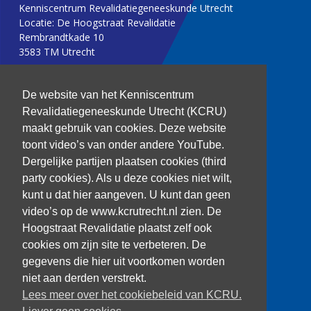
Kenniscentrum Revalidatiegeneeskunde Utrecht
Locatie: De Hoogstraat Revalidatie
Rembrandtkade 10
3583 TM Utrecht
T: 030 256 1382
De website van het Kenniscentrum
Revalidatiegeneeskunde Utrecht (KCRU)
kenniscentrum@dehoogstraat.nl
maakt gebruik van cookies. Deze website
toont video’s van onder andere YouTube.
Dergelijke partijen plaatsen cookies (third
party cookies). Als u deze cookies niet wilt,
Over het KCRU
kunt u dat hier aangeven. U kunt dan geen
Samenwerkingen
Onze onderzoekers
video’s op de www.kcrutrecht.nl zien. De
Procedure onderzoeker
Hoogstraat Revalidatie plaatst zelf ook
cookies om zijn site te verbeteren. De
gegevens die hier uit voortkomen worden
niet aan derden verstrekt.
Volg ons
Lees meer over het cookiebeleid van KCRU.