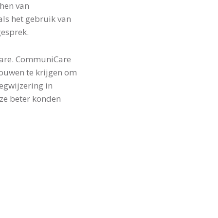
hen van
ls het gebruik van
gesprek.
iCare. CommuniCare
rouwen te krijgen om
egwijzering in
ze beter konden