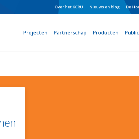
Over het KCRU
Nieuws en blog
De Hoo
Projecten
Partnerschap
Producten
Publi
men