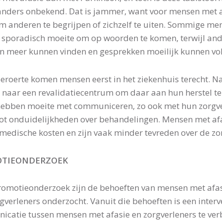
nders onbekend. Dat is jammer, want voor mensen met af
om anderen te begrijpen of zichzelf te uiten. Sommige me
sporadisch moeite om op woorden te komen, terwijl an
 meer kunnen vinden en gesprekken moeilijk kunnen vo
eroerte komen mensen eerst in het ziekenhuis terecht. N
 naar een revalidatiecentrum om daar aan hun herstel t
hebben moeite met communiceren, zo ook met hun zorgve
tot onduidelijkheden over behandelingen. Mensen met af
medische kosten en zijn vaak minder tevreden over de zo
TIEONDERZOEK
promotieonderzoek zijn de behoeften van mensen met afas
gverleners onderzocht. Vanuit die behoeften is een inter
catie tussen mensen met afasie en zorgverleners te verbe