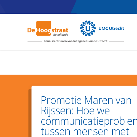
Skip
to
main
content
Promotie Maren van
Rijssen: Hoe we
communicatieproble
tussen mensen met