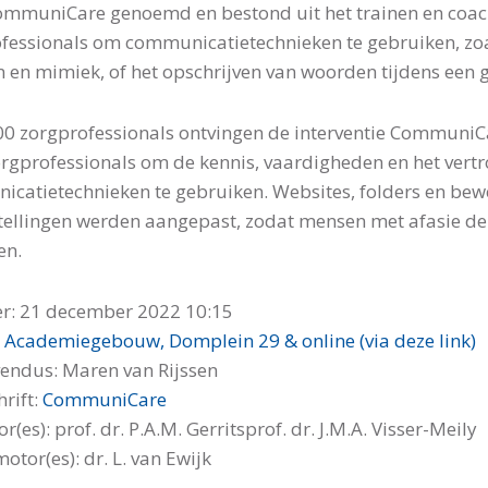
mmuniCare genoemd en bestond uit het trainen en coac
fessionals om communicatietechnieken te gebruiken, zoa
 en mimiek, of het opschrijven van woorden tijdens een 
00 zorgprofessionals ontvingen de interventie Commun
orgprofessionals om de kennis, vaardigheden en het vert
catietechnieken te gebruiken. Websites, folders en bew
tellingen werden aangepast, zodat mensen met afasie de
en.
r:
21 december 2022 10:15
:
Academiegebouw, Domplein 29 & online (via deze link)
ndus: Maren van Rijssen
hrift:
CommuniCare
(es): prof. dr. P.A.M. Gerritsprof. dr. J.M.A. Visser-Meily
otor(es): dr. L. van Ewijk