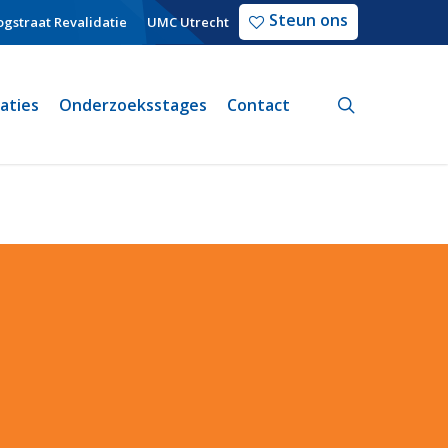
Steun ons
gstraat Revalidatie
UMC Utrecht
search
caties
Onderzoeksstages
Contact