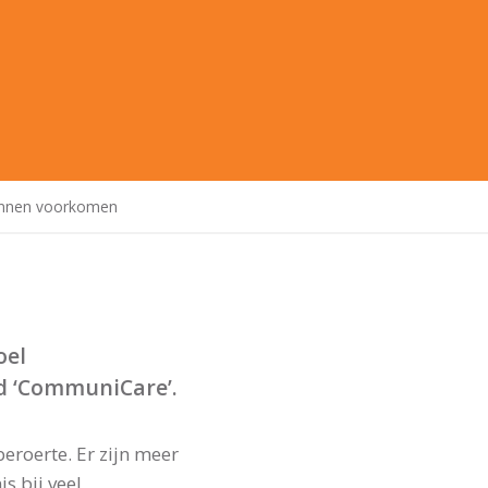
kunnen voorkomen
oel
d ‘CommuniCare’.
eroerte. Er zijn meer
s bij veel