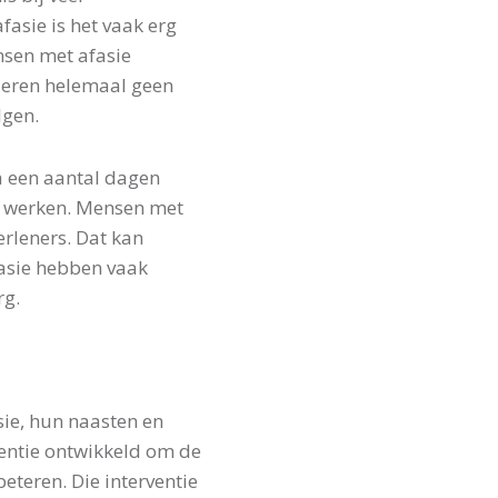
asie is het vaak erg
nsen met afasie
deren helemaal geen
lgen.
a een aantal dagen
e werken. Mensen met
rleners. Dat kan
asie hebben vaak
rg.
ie, hun naasten en
ventie ontwikkeld om de
teren. Die interventie