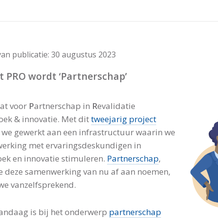
an publicatie:
30 augustus 2023
t PRO wordt ‘Partnerschap’
at voor
P
artnerschap in
R
evalidatie
oek & innovatie. Met dit
tweejarig project
we gewerkt aan een infrastructuur waarin we
erking met ervaringsdeskundigen in
ek en innovatie stimuleren.
Partnerschap
,
e deze samenwerking van nu af aan noemen,
we vanzelfsprekend.
andaag is bij het onderwerp
partnerschap