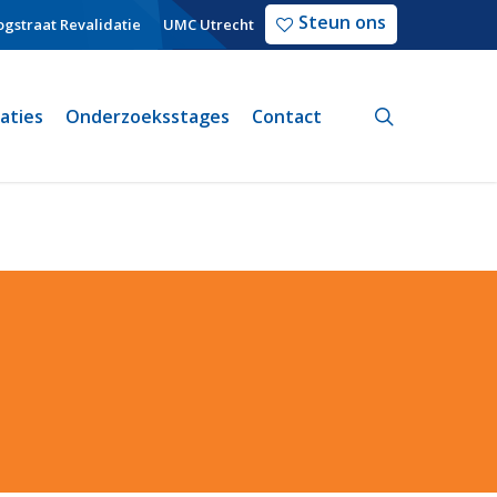
Steun ons
gstraat Revalidatie
UMC Utrecht
search
caties
Onderzoeksstages
Contact