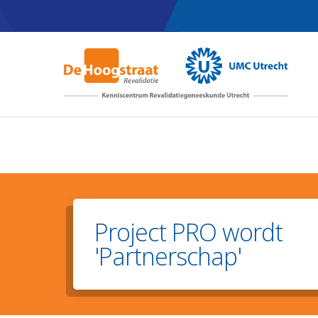
Skip
to
main
content
Project PRO wordt
'Partnerschap'