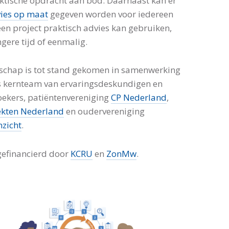
ktische opdracht aan bod. Daarnaast kan er
ies op maat
gegeven worden voor iedereen
 een project praktisch advies kan gebruiken,
ngere tijd of eenmalig.
schap is tot stand gekomen in samenwerking
 kernteam van ervaringsdeskundigen en
ekers, patiëntenvereniging
CP Nederland
,
ekten Nederland
en oudervereniging
zicht
.
gefinancierd door
KCRU
en
ZonMw
.