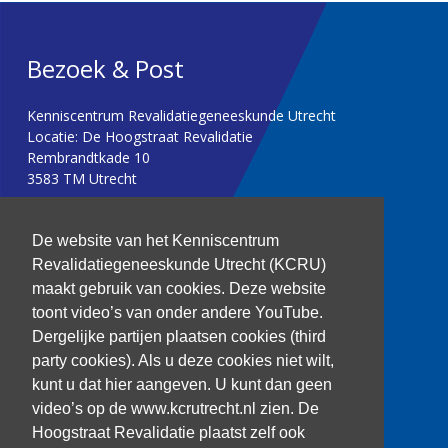
Bezoek & Post
Kenniscentrum Revalidatiegeneeskunde Utrecht
Locatie: De Hoogstraat Revalidatie
Rembrandtkade 10
3583 TM Utrecht
T: 030 256 1382
De website van het Kenniscentrum
Revalidatiegeneeskunde Utrecht (KCRU)
kenniscentrum@dehoogstraat.nl
maakt gebruik van cookies. Deze website
toont video’s van onder andere YouTube.
Dergelijke partijen plaatsen cookies (third
party cookies). Als u deze cookies niet wilt,
Over het KCRU
kunt u dat hier aangeven. U kunt dan geen
Samenwerkingen
Onze onderzoekers
video’s op de www.kcrutrecht.nl zien. De
Procedure onderzoeker
Hoogstraat Revalidatie plaatst zelf ook