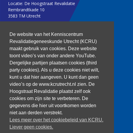
Locatie: De Hoogstraat Revalidatie
Rembrandtkade 10
3583 TM Utrecht
T: 030 256 1382
De website van het Kenniscentrum
Revalidatiegeneeskunde Utrecht (KCRU)
kenniscentrum@dehoogstraat.nl
maakt gebruik van cookies. Deze website
toont video’s van onder andere YouTube.
Dergelijke partijen plaatsen cookies (third
party cookies). Als u deze cookies niet wilt,
Over het KCRU
kunt u dat hier aangeven. U kunt dan geen
Samenwerkingen
Onze onderzoekers
video’s op de www.kcrutrecht.nl zien. De
Procedure onderzoeker
Hoogstraat Revalidatie plaatst zelf ook
cookies om zijn site te verbeteren. De
gegevens die hier uit voortkomen worden
niet aan derden verstrekt.
Volg ons
Lees meer over het cookiebeleid van KCRU.
Liever geen cookies.