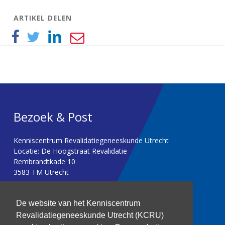
ARTIKEL DELEN
Bezoek & Post
Kenniscentrum Revalidatiegeneeskunde Utrecht
Locatie: De Hoogstraat Revalidatie
Rembrandtkade 10
3583 TM Utrecht
T: 030 256 1382
De website van het Kenniscentrum
Revalidatiegeneeskunde Utrecht (KCRU)
kenniscentrum@dehoogstraat.nl