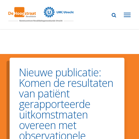
Skip
to
main
content
Nieuwe publicatie:
Komen de resultaten
van patiënt
gerapporteerde
uitkomstmaten
overeen met
observationele