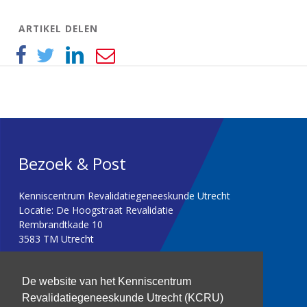
ARTIKEL DELEN
Bezoek & Post
Kenniscentrum Revalidatiegeneeskunde Utrecht
Locatie: De Hoogstraat Revalidatie
Rembrandtkade 10
3583 TM Utrecht
T: 030 256 1382
De website van het Kenniscentrum
Revalidatiegeneeskunde Utrecht (KCRU)
kenniscentrum@dehoogstraat.nl