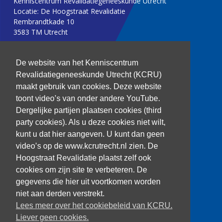
Kenniscentrum Revalidatiegeneeskunde Utrecht
Locatie: De Hoogstraat Revalidatie
Rembrandtkade 10
3583 TM Utrecht
T: 030 256 1382
De website van het Kenniscentrum
Revalidatiegeneeskunde Utrecht (KCRU)
kenniscentrum@dehoogstraat.nl
maakt gebruik van cookies. Deze website
toont video’s van onder andere YouTube.
Dergelijke partijen plaatsen cookies (third
party cookies). Als u deze cookies niet wilt,
Over het KCRU
kunt u dat hier aangeven. U kunt dan geen
Samenwerkingen
Onze onderzoekers
video’s op de www.kcrutrecht.nl zien. De
Procedure onderzoeker
Hoogstraat Revalidatie plaatst zelf ook
cookies om zijn site te verbeteren. De
gegevens die hier uit voortkomen worden
niet aan derden verstrekt.
Volg ons
Lees meer over het cookiebeleid van KCRU.
Liever geen cookies.